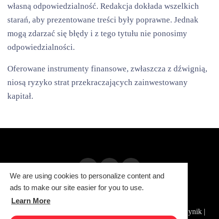
własną odpowiedzialność. Redakcja dokłada wszelkich
starań, aby prezentowane treści były poprawne. Jednak
mogą zdarzać się błędy i z tego tytułu nie ponosimy
odpowiedzialności.
Oferowane instrumenty finansowe, zwłaszcza z dźwignią,
niosą ryzyko strat przekraczających zainwestowany
kapitał.
We are using cookies to personalize content and
ads to make our site easier for you to use.
Polityka Prywatności
Redakcja i kontakt
Warsztat BMW: ADM Serwis
Learn More
© 2026 since 2015 | MarketRevolution.eu - Giełdowy Cynik |