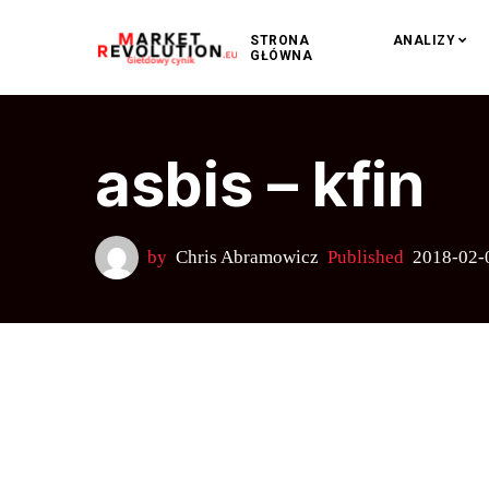
STRONA
ANALIZY
GŁÓWNA
asbis – kfin
by
Chris Abramowicz
Published
2018-02-