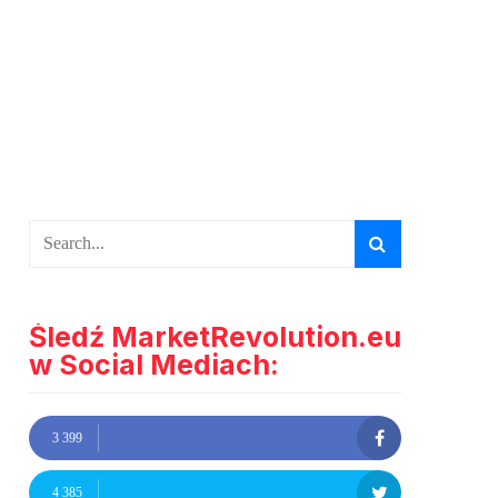
Śledź MarketRevolution.eu
w Social Mediach:
3 399
4 385