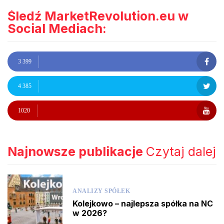
Śledź MarketRevolution.eu w
Social Mediach:
3 399
4 385
1020
Najnowsze publikacje
Czytaj dalej
ANALIZY SPÓŁEK
Kolejkowo – najlepsza spółka na NC
w 2026?