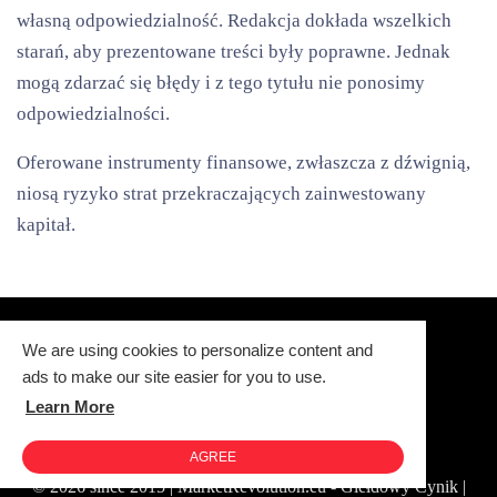
własną odpowiedzialność. Redakcja dokłada wszelkich
starań, aby prezentowane treści były poprawne. Jednak
mogą zdarzać się błędy i z tego tytułu nie ponosimy
odpowiedzialności.
Oferowane instrumenty finansowe, zwłaszcza z dźwignią,
niosą ryzyko strat przekraczających zainwestowany
kapitał.
We are using cookies to personalize content and
ads to make our site easier for you to use.
Learn More
Polityka Prywatności
Redakcja i kontakt
Warsztat BMW: ADM Serwis
AGREE
© 2026 since 2015 | MarketRevolution.eu - Giełdowy Cynik |