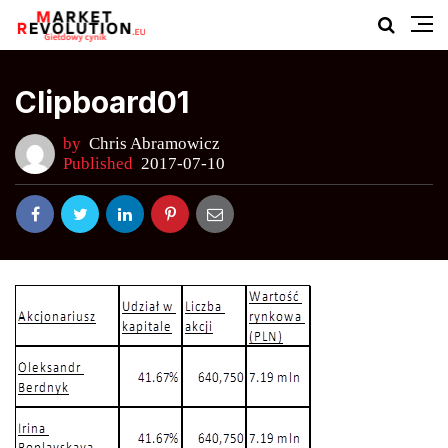
Clipboard01
by
Chris Abramowicz
Published
2017-07-10