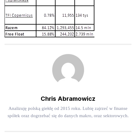
Chris Abramowicz
Analizuję polską giełdę od 2015 roku. Lubię zajrzeć w finanse
spółek oraz dogrzebać się do danych makro, oraz sektorowych.