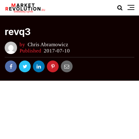
revq3
by
Chris Abramowicz
Published
2017-07-10