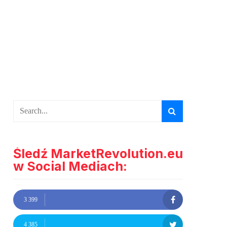
Śledź MarketRevolution.eu
w Social Mediach:
3 399
4 385