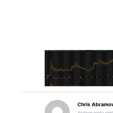
Chris Abramo
Analizuję polską gieł