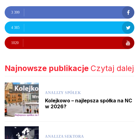
3 399
4 385
1020
Najnowsze publikacje
Czytaj dalej
ANALIZY SPÓŁEK
Kolejkowo – najlepsza spółka na NC
w 2026?
ANALIZA SEKTORA