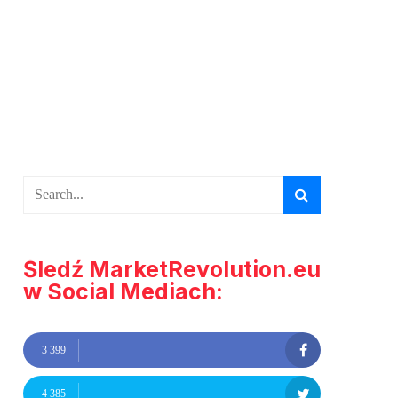
Śledź MarketRevolution.eu
w Social Mediach:
3 399
4 385