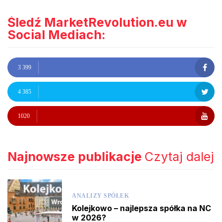
Śledź MarketRevolution.eu w
Social Mediach:
3 399
4 385
1020
Najnowsze publikacje
Czytaj dalej
ANALIZY SPÓŁEK
Kolejkowo – najlepsza spółka na NC
w 2026?