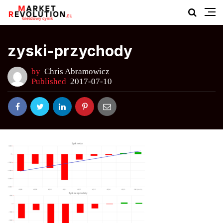
zyski-przychody
by
Chris Abramowicz
Published
2017-07-10