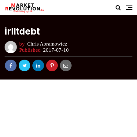
irlltdebt
by
Chris Abramowicz
Published
2017-07-10