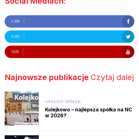
Social Mediach:
3 399
4 385
1020
Najnowsze publikacje
Czytaj dalej
ANALIZY SPÓŁEK
Kolejkowo – najlepsza spółka na NC
w 2026?