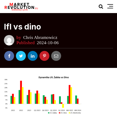
lfl vs dino
by
Chris Abramowicz
Published
2024-10-06