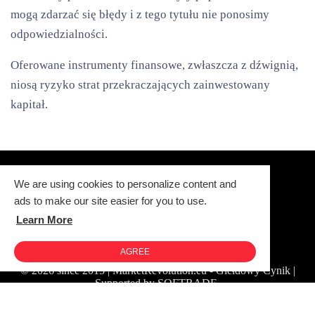
mogą zdarzać się błędy i z tego tytułu nie ponosimy
odpowiedzialności.
Oferowane instrumenty finansowe, zwłaszcza z dźwignią,
niosą ryzyko strat przekraczających zainwestowany
kapitał.
We are using cookies to personalize content and
ads to make our site easier for you to use.
Learn More
Polityka Prywatności
Redakcja i kontakt
Warsztat BMW: ADM Serwis
AGREE
© 2026 since 2015 | MarketRevolution.eu - Giełdowy Cynik |
Supported by SOFTRADE.