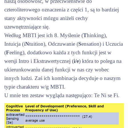
naszą osobowość, w przeciwieństwie do
czteroliterowego oznaczenia z części 1, są to bardziej
stany aktywności mózgu aniżeli cechy
uzewnętrzniające się.
Według MBTI jest ich 8. Myślenie (
T
hinking),
Intuicja (i
N
tuition), Odczuwanie (
S
ensation) i Uczucia
(
F
eeling), dodatkowo każda z tych funkcji jest w
wersji Intro i Ekstrawertycznej (
i/e
) która to polega na
ukierunkowaniu danej funkcji w nas czy wobec
innych ludzi. Zaś ich kombinacja decyduje o naszym
typie charakteru w/g MBTI.
U mnie ten zestaw wygląda następująco: Te Ni se Fi.