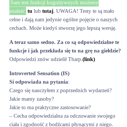
Sam test funkcji kognitywnych możemy
znaleźć
tu
lub
tutaj
. UWAGA! Testy te są mało
celne i dają nam jedynie ogólne pojęcie o naszych
cechach. Może kiedyś stworzę jego lepszą wersję.
A teraz samo sedno. Za co są odpowiedzialne te
funkcje i jak przekłada się to na grę na giełdzie?
Odpowiedzi znów udzielił Tharp.
(link)
Introverted Sensation (IS)
Si odpowiada na pytania
:
Czego się nauczyłem z poprzednich wydarzeń?
Jakie mamy zasoby?
Jakie to ma praktyczne zastosowanie?
– Cecha odpowiedzialna za odczuwanie swojego
ciała i zgodność z bodźcami płynącymi z niego.