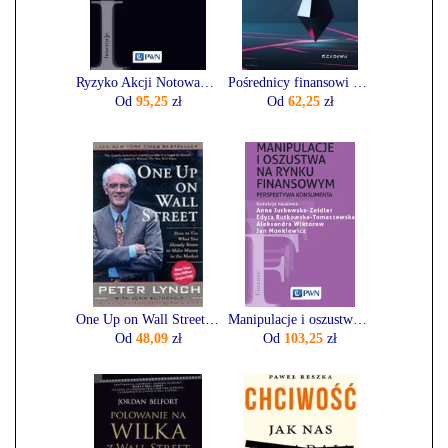
Ryzyko Akcji Notowanych Na Gpw Parametr Beta I Jego Zastosowanie - Wiesław Dębski
Pośrednicy finansowi na lokalnych rynkach. Współczesne determinanty rozwoju
Od
95,25
zł
Od
62,25
zł
One Up on Wall Street: How to Use What You Already Know to Make Money in the Market
Manipulacje i oszustwa na rynku finansowym
Od
48,09
zł
Od
103,25
zł