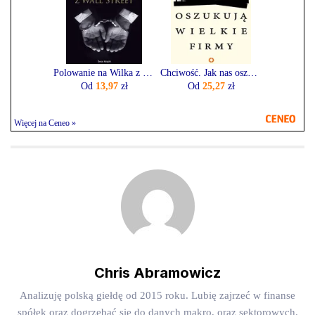
Polowanie na Wilka z Wall Street - Jordan Belfort
Chciwość. Jak nas oszukują wielkie firmy (E-book)
Od
13,97
zł
Od
25,27
zł
Więcej na Ceneo »
Chris Abramowicz
Analizuję polską giełdę od 2015 roku. Lubię zajrzeć w finanse
spółek oraz dogrzebać się do danych makro, oraz sektorowych.