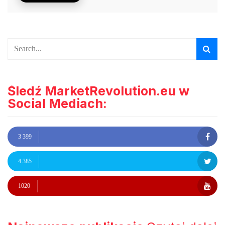
Śledź MarketRevolution.eu w
Social Mediach:
3 399
4 385
1020