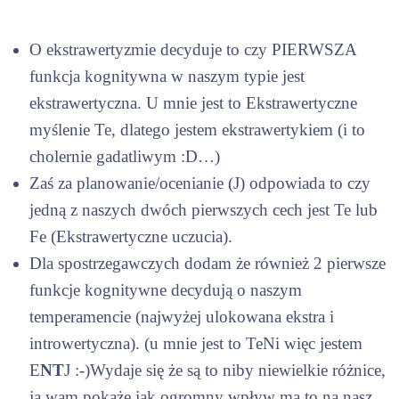
O ekstrawertyzmie decyduje to czy PIERWSZA
funkcja kognitywna w naszym typie jest
ekstrawertyczna. U mnie jest to Ekstrawertyczne
myślenie Te, dlatego jestem ekstrawertykiem (i to
cholernie gadatliwym :D…)
Zaś za planowanie/ocenianie (J) odpowiada to czy
jedną z naszych dwóch pierwszych cech jest Te lub
Fe (Ekstrawertyczne uczucia).
Dla spostrzegawczych dodam że również 2 pierwsze
funkcje kognitywne decydują o naszym
temperamencie (najwyżej ulokowana ekstra i
introwertyczna). (u mnie jest to TeNi więc jestem
E
NT
J :-)Wydaje się że są to niby niewielkie różnice,
ja wam pokaże jak ogromny wpływ ma to na nasz