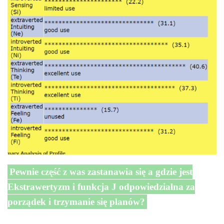
Pewnie część z was zastanawia się a gdzie jest
Ekstrawertyzm i funkcja J odpowiedzialna za
porządek i trzymanie się planów?