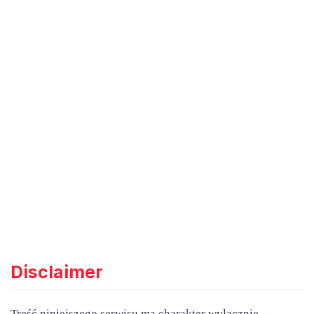
Disclaimer
Treść niniejszego serwisu ma charakter wyłącznie